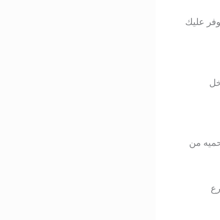
فر عليك
خل
حميه من
رع