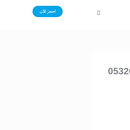
احجز الآن
رياض 0532625892