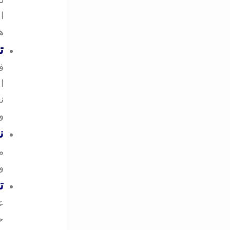
ا
ه
ت
ف
ا
ن
و
ن
م
و
ت
ع
ح