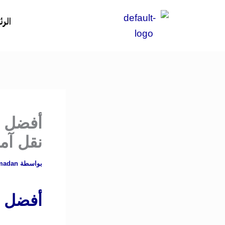
خطي
الر
لى
لمحتوى
نقل آم
بواسطة
madan
أفضل ش