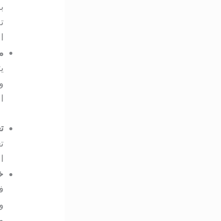
ب
ت
ا
م
ي
و
ا
ت
ت
ا
خ
ف
و
م