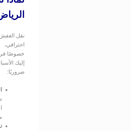
الرياض
نقل العفش 
احترافي،
خصوصًا في 
إليك الأسب
ضروريًا:
ا
ش
ا
م
ت