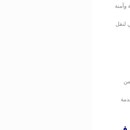
وآمنة
 لنقل
من
دمة
 في