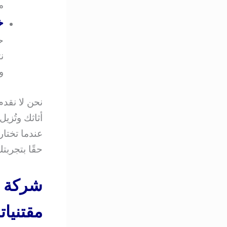
م
خ
ح
ن
و
نحن لا نقد
أثاثك وتُزيل
عندما تختار
حقًا بتجربت
شركة 
مقتنيات