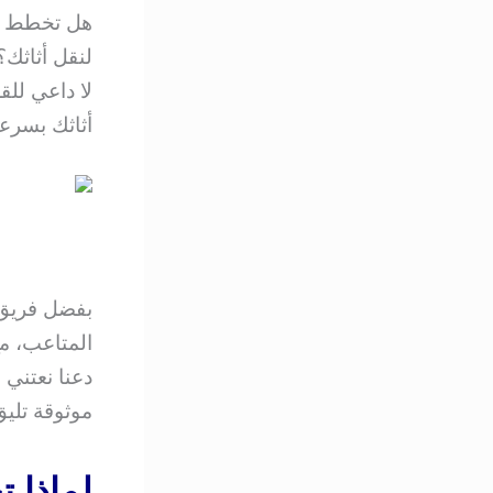
هل تخطط لل
لنقل أثاثك؟
لا داعي لل
أثاثك بسرعة
بفضل فريق 
المتاعب، م
دعنا نعتني 
موثوقة تلي
لماذا 