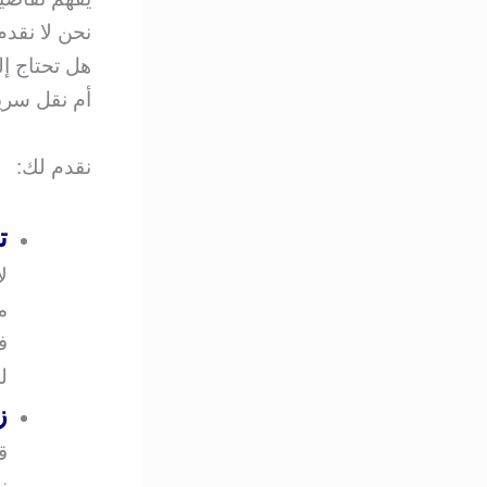
نحن لا نقدم
هل تحتاج إ
أم نقل سري
نقدم لك:
ت
ل
م
ف
ل
ز
ق
ن