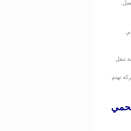
فضل.
م،
ة تنقل
ركة تهتم
حمي