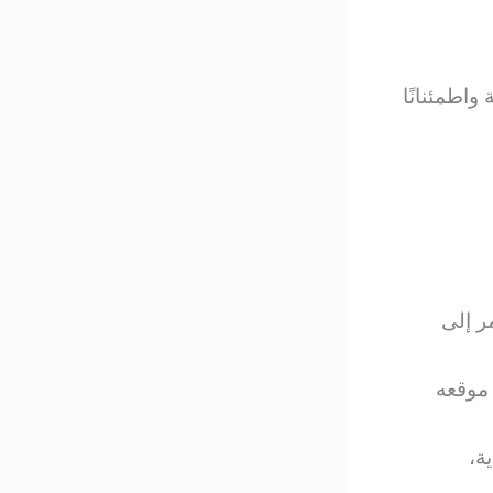
واطمئنانًا
ر إلى
 موقعه
ة،