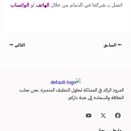
اتصل بـ شركتنا في الدمام من خلال
الهاتف
او
الواتساب
السابق
التالي
المزود الرائد في المملكة لحلول التنظيف المتميزة. نحن نجلب
النظافة والسعادة إلى عتبة داركم.
Y
X
F
o
-
a
u
t
c
e
w
روابط سريعة
t